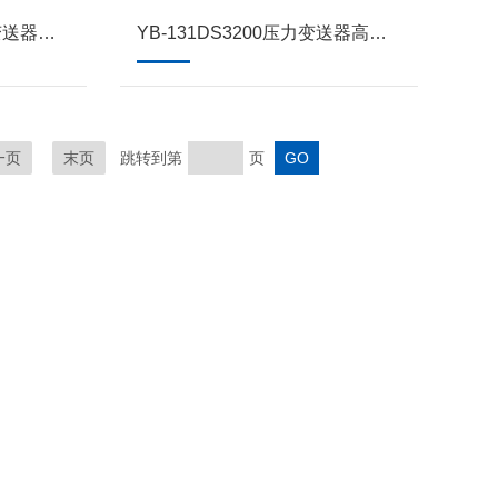
YB-131MIK-P300 压力变送器高精度扩压传感器
YB-131DS3200压力变送器高精度扩散硅液压传感器
一页
末页
跳转到第
页