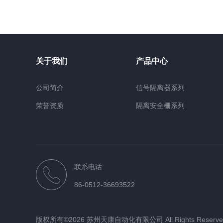
关于我们
产品中心
公司简介
信号隔离器系列
荣誉资质
隔离安全栅系列
电量变送器系列
智能数显表系列
压力液位仪系列
联系电话
空调控制器系列
86-0512-36693522
仪表仪器
电涌保护器系类
版权所有©2026 苏州天康自动化有限公司 All Rights Reser