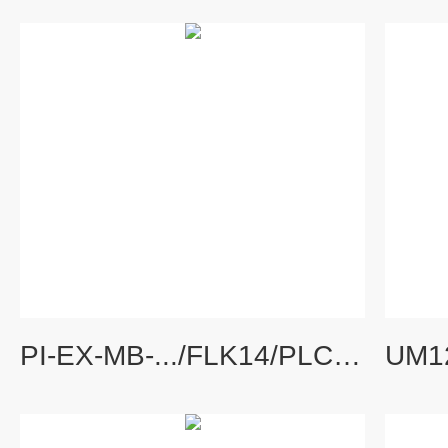
PI-EX-MB-.../FLK14/PLC/KD菲尼克斯PI-EX-MB-.../FLK14/PLC/KD-S1母板