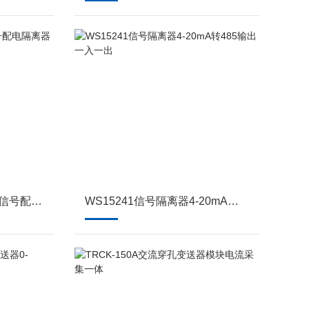
MSC302E-C0CC插拔式信号配电隔离器一入二出
WS15241信号隔离器4-20mA转485输出一入一出