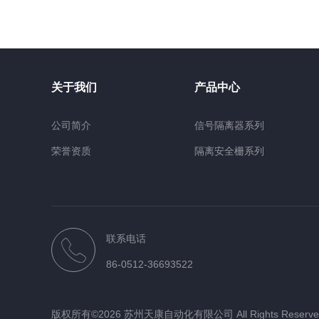
关于我们
产品中心
公司简介
信号隔离器系列
荣誉资质
隔离安全栅系列
电量变送器系列
智能数显表系列
压力液位仪系列
联系电话
空调控制器系列
86-0512-36693522
仪表仪器
电涌保护器系类
版权所有©2026 苏州天康自动化有限公司 All Rights Reser