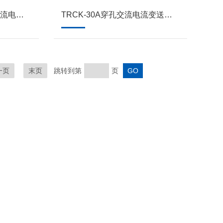
TRCK-50A穿孔式霍尔交流电流变送器感测器
TRCK-30A穿孔交流电流变送器采集一体互感器
一页
末页
跳转到第
页