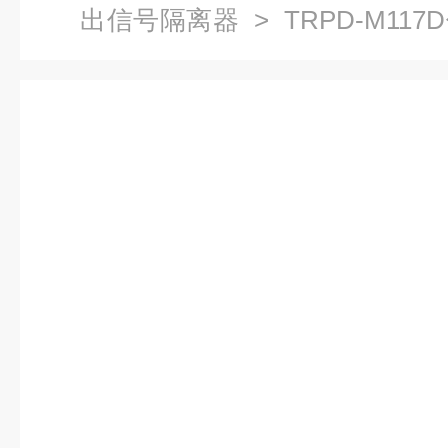
出信号隔离器
> TRPD-M11
一进二出