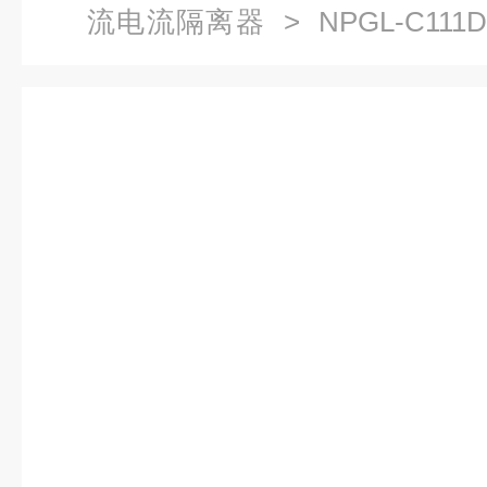
流电流隔离器
> NPGL-C11
一进二出模块