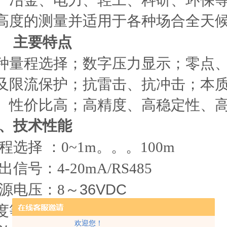
、冶金、电力、轻工、科研、环保
高度的测量并适用于各种场合全天
、
主要特点
种量程选择；数字压力显示；零点
及限流保护；抗雷击、抗冲击；本
、性价比高；高精度、高稳定性、
、技术性能
程选择
：
0~1m。。。100m
出信号：
4-20mA/RS485
～36VDC
源电压：
8
度等级：
0.25 0.5
欢迎您！