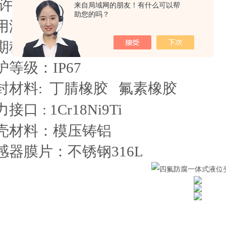
许过载：标准量程的
150%
来自局域网的朋友！有什么可以帮
助您的吗？
～80℃ （特殊特订）
用温度：
-40℃
期稳定性：
≤±0.2%FS/年
护等级：
IP67
封材料
: 丁腈橡胶 氟素橡胶
力接口
: 1Cr18Ni9Ti
壳材料：模压铸铝
感器膜片：不锈钢
316L