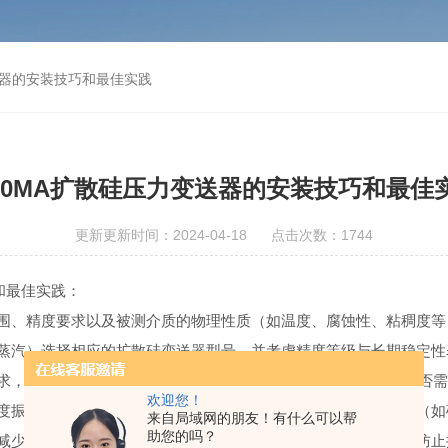
变送器的安装技巧和最佳实践
-20MA扩散硅压力变送器的安装技巧和最佳
更新更新时间：2024-04-18 点击次数：1744
和最佳实践：
围、精度要求以及被测介质的物理性质（如温度、腐蚀性、粘稠度等
蒸汽）选择相应的扩散硅变送器型号，并考虑精度等级与长期稳定性
的输出信号有4-20mA、1-5V、0-10V等，同时要考虑是否需
欢迎您！
度振动或冲击的影响。确保压力接口畅通无阻，且压力传递介质（如
来自局域网的朋友！有什么可以帮
助您的吗？
减少电阻带来的电压降和噪声干扰。同时，确保连接稳固可靠，防止