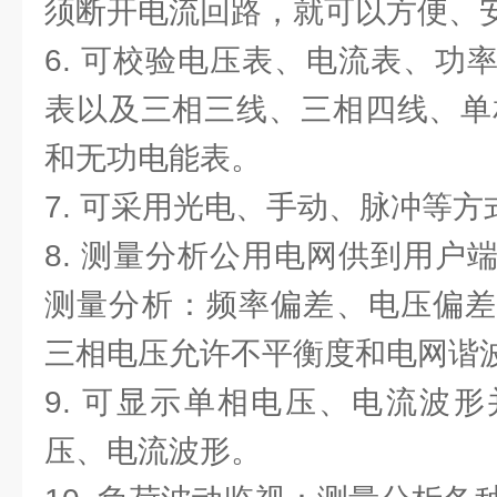
须断开电流回路，就可以方便、
6. 可校验电压表、电流表、功
表以及三相三线、三相四线、单
和无功电能表。
7. 可采用光电、手动、脉冲等
8. 测量分析公用电网供到用户
测量分析：频率偏差、电压偏差
三相电压允许不平衡度和电网谐
9. 可显示单相电压、电流波
压、电流波形。